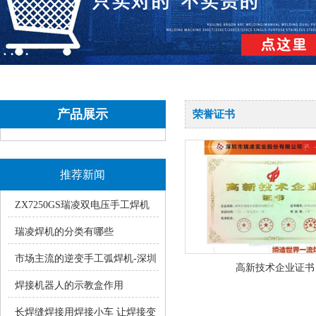
产品展示
荣誉证书
推荐新闻
ZX7250GS瑞凌双电压手工焊机
使用中的常见疑问
瑞凌焊机的分类有哪些
市场主流的逆变手工弧焊机-深圳
高新技术企业证书
瑞凌手工焊ZX7系统产品介绍
焊接机器人的示教盒作用
长焊缝焊接用焊接小车 让焊接变