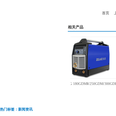
首页
相关产品
MIG-180PGDM电焊氩弧焊
瑞凌MIG 180GDMⅡ/250GDM/300GDL
保焊三用焊机220V
体低飞溅气保焊气体保护焊机
热门标签：新闻资讯