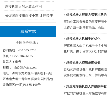
瑞凌手工焊ZX7系统产品介绍
焊接机器人的示教盒作用
焊接机器人焊接方管要注意的
长焊缝焊接用焊接小车 让焊接变
石油化工装备安装的重要环节
轻松！（一）
工作介质一般具有高温、高压
联系方式
规模较大，如球罐、管道等，
焊接机器人机械手的优化
焊接机器人有所区别，现根据
全国服务热线：
焊接机器人由于机械手中各个
咨询热线：400 605 0755
更广阔。由于目前大部分的焊
传真：0755-28456835
来，焊接机械手即便是在恶劣
联系人：李升
焊接机器人控制系统价值
邮箱：
jnhj008@sina.com
自动化焊接设备厂浅析焊接机器
地址：深圳市龙岗区平湖街道禾花社
设备的功能发挥出来，并能够
区华南大道一号华南 国际印刷纸品包
数控设备相同，控制体系并不
装物流区(一期)P13 栋 109号
焊丝对焊接机器人焊接效率有
焊丝对焊接机器人焊接效率有