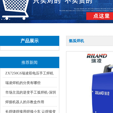
产品展示
氩弧焊机
推荐新闻
ZX7250GS瑞凌双电压手工焊机
使用中的常见疑问
瑞凌焊机的分类有哪些
市场主流的逆变手工弧焊机-深圳
瑞凌手工焊ZX7系统产品介绍
焊接机器人的示教盒作用
长焊缝焊接用焊接小车 让焊接变