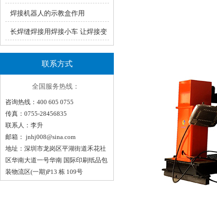
瑞凌手工焊ZX7系统产品介绍
焊接机器人的示教盒作用
长焊缝焊接用焊接小车 让焊接变
轻松！（一）
联系方式
全国服务热线：
咨询热线：400 605 0755
传真：0755-28456835
联系人：李升
邮箱：
jnhj008@sina.com
地址：深圳市龙岗区平湖街道禾花社
区华南大道一号华南 国际印刷纸品包
装物流区(一期)P13 栋 109号